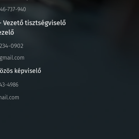
6-46-737-940
- Vezető tisztségviselő
ezelő
234-0902
gmail.com
Közös képviselő
43-4986
mail.com