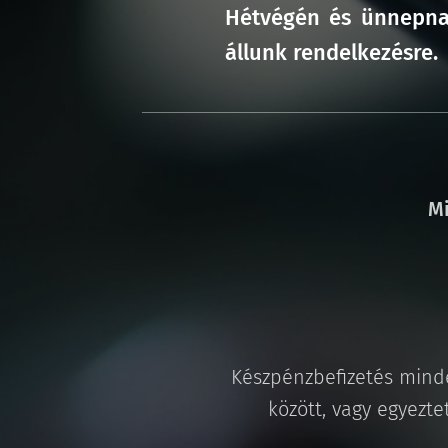
Hétvégén és ünnepnap
állunk rendelkezésre.
Mi
Készpénzbefizetés minde
között, vagy egyezte