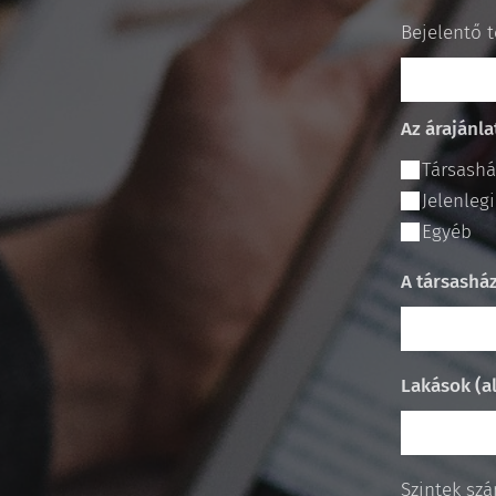
Bejelentő 
Az árajánl
Társashá
Jelenleg
Egyéb
A társashá
Lakások (a
Szintek sz