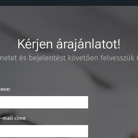
Kérjen árajánlatot!
etet és bejelentést követően felvesszük 
neve:
e-mail címe