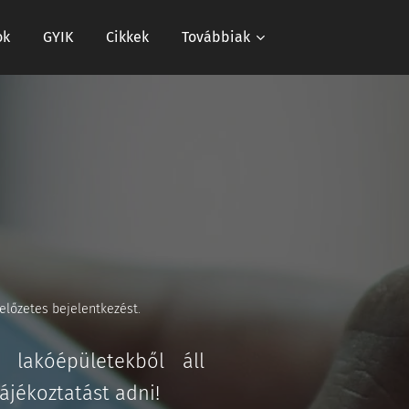
ok
GYIK
Cikkek
Továbbiak
 előzetes bejelentkezést
.
 lakóépületekből áll
jékoztatást adni!