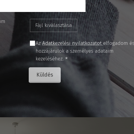
um
Fájl kiválasztása
Az
Adatkezelési nyilatkozatot
elfogadom é
hozzájárulok a személyes adataim
kezeléséhez.
Küldés