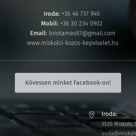
📞
Iroda:
+36 46 737 940
📞
Mobil:
+36 30 234 0902
✉️
Email:
birotamas87@gmail.com
🌐 www.miskolci-kozos-kepviselet.hu
Kövessen minket Facebook-on!
Iroda:
3530 Miskolc, S
iroda@miskolc