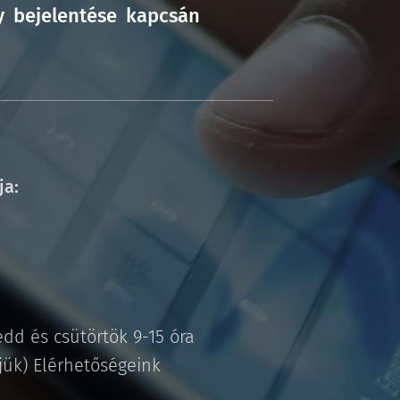
y bejelentése kapcsán
ja:
dd és csütörtök 9-15 óra
tjük) Elérhetőségeink