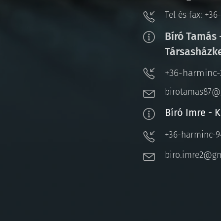
Tel és fax: +3
Bíró Tamás 
Társasházk
+36-harminc-
birotamas87@
Bíró Imre - 
+36-harminc-9
biro.imre2@g