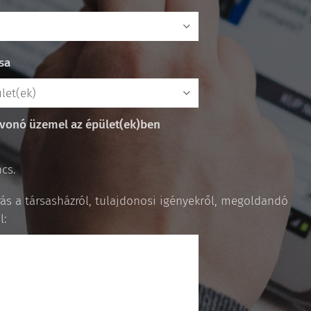
sa
vonó üzemel az épület(ek)ben
cs.
rás a társasházról, tulajdonosi igényekről, megoldandó
l: