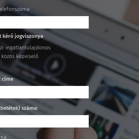
telefonszáma
at kérő jogviszonya
zi ingatlantulajdonos
i közös képviselő
z címe
lbetétek) száma:
áma