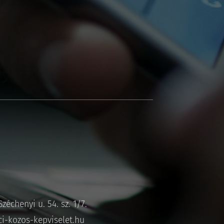
zéchenyi u. 54. sz. 1/7.
i-kozos-kepviselet.hu