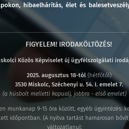
okon, hibaelhárítás, élet és balesetveszél
FIGYELEM! IRODAKÖLTÖZÉS!
📢
skolci Közös Képviselet új ügyfélszolgálati
irodá
🗓
2025. augusztus 18-tól
(hétfőtől)
📍
3530 Miskolc, Széchenyi u. 54. I. emelet 7.
(a húsbolt melletti kapualj, jobbra - első emelet)
n munkanap 9-15 óra között, egyéb ügyintézés: ke
tett időpontban. (A nyitva tartást hamarosan bőví
változatlanul: