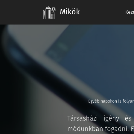
Mikök
Kez
Egyéb napokon is folyam
Társasházi igény és
módunkban fogadni. E