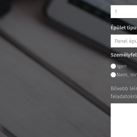
Épület típu
Személyfel
Igen
Nem, nin
Bővebb leí
feladatokró