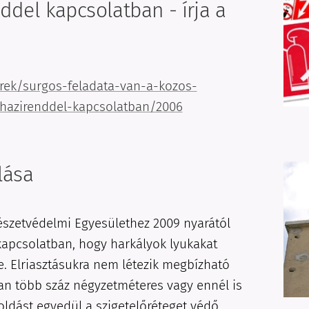
ddel kapcsolatban - írja a
irek/surgos-feladata-van-a-kozos-
-hazirenddel-kapcsolatban/2006
lása
szetvédelmi Egyesülethez 2009 nyarától
kapcsolatban, hogy harkályok lyukakat
e. Elriasztásukra nem létezik megbízható
an több száz négyzetméteres vagy ennél is
ldást egyedül a szigetelőréteget védő...