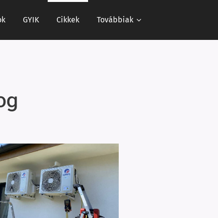
ok
GYIK
Cikkek
Továbbiak
og