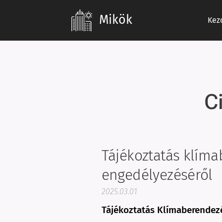
Mikök
Kez
C
Tájékoztatás klím
engedélyezéséről
2025.03.01
Tájékoztatás Klímaberendezé