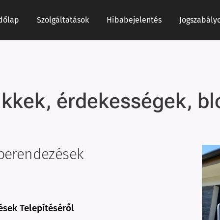
dőlap
Szolgáltatások
Hibabejelentés
Jogszabály
ikkek, érdekességek, bl
aberendezések
sek Telepítéséről