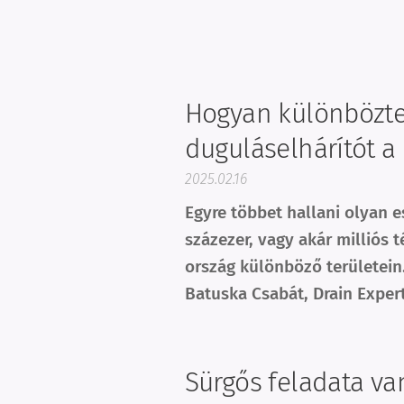
Hogyan különbözte
duguláselhárítót a
2025.02.16
Egyre többet hallani olyan e
százezer, vagy akár milliós 
ország különböző területein.
Batuska Csabát, Drain Exper
Sürgős feladata va