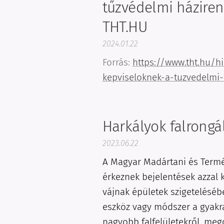
tűzvédelmi háziren
THT.HU
2024.01.22
Forrás:
https://www.tht.hu/h
kepviseloknek-a-tuzvedelmi
Harkályok falrongá
2023.06.22
A Magyar Madártani és Termé
érkeznek bejelentések azzal 
vájnak épületek szigeteléséb
eszköz vagy módszer a gyakr
nagyobb falfelületekről, mego