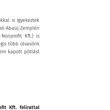
kkal is igyekeztek
sod-Abaúj-Zemplén
onprofit Kft.) is
égis több olvasónk
nem kapott pótlást
t Kft. felirattal