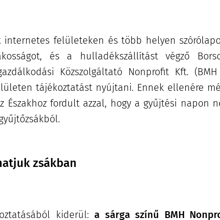
 internetes felületeken és több helyen szórólapo
akosságot, és a hulladékszállítást végző Bor
azdálkodási Közszolgáltató Nonprofit Kft. (BMH N
elületen tájékoztatást nyújtani. Ennek ellenére m
 Északhoz fordult azzal, hogy a gyűjtési napon 
 gyűjtőzsákból.
hatjuk zsákban
oztatásából kiderül:
a sárga színű BMH Nonprofi