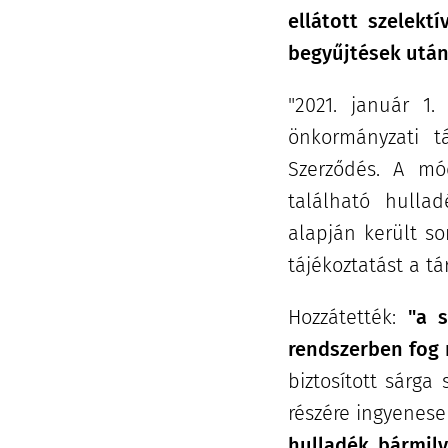
ellátott szelekt
begyűjtések után
"2021. január 1.
önkormányzati tá
Szerződés. A mó
található hulla
alapján került so
tájékoztatást a tá
Hozzátették:
"a 
rendszerben fog
biztosított sárga
részére ingyenese
hulladék bármily