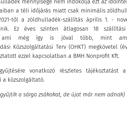
hulladék mennyisége nem indokolja ezt az időinte
aiban a téli időjárás miatt csak minimális zöldhul
021-től a zöldhulladék-szállítás április 1. - no
énik. Ez éves szinten átlagosan 18 szállítási
t, ami még így is jóval több, mint am
dási Közszolgáltatási Terv (OHKT) megkövetel (é
oztatott ezzel kapcsolatban a BMH Nonprofit Kft.
yűjtésére vonatkozó részletes tájékoztatást a
i a közszolgáltató.
egyűjtik a sárga zsákokat, de újat már nem adnak)