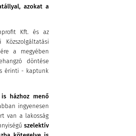
tállyal, azokat a
profit Kft. és az
 Közszolgáltatási
ésére a megyében
behangzó döntése
s érinti - kaptunk
a is házhoz menő
rábban ingyenesen
ert van a lakosság
ennyiségű
szelektív
ozba kötegelve is