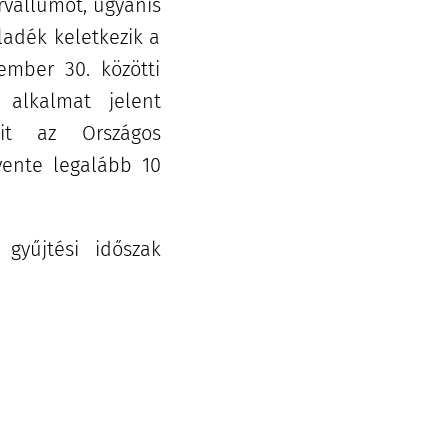
rvallumot, ugyanis
ladék keletkezik a
vember 30. közötti
 alkalmat jelent
it az Országos
vente legalább 10
 gyűjtési időszak