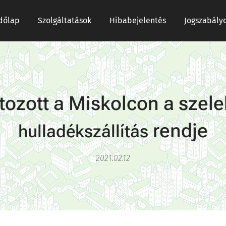
dőlap
Szolgáltatások
Hibabejelentés
Jogszabály
tozott a Miskolcon a szele
rendje
hulladékszállítás
2021.02.12