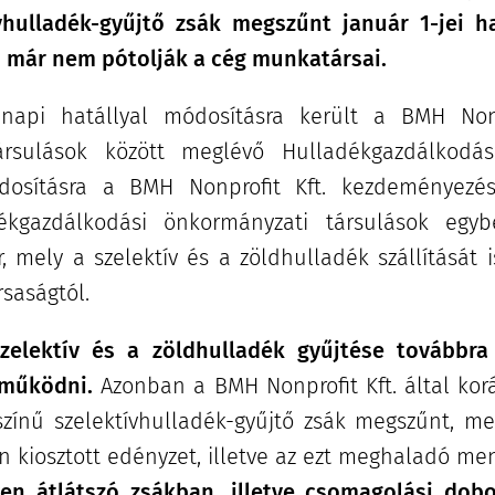
ívhulladék-gyűjtő zsák megszűnt január 1-jei ha
 már nem pótolják a cég munkatársai.
 napi hatállyal módosításra került a BMH Non
rsulások között meglévő Hulladékgazdálkodási
dosításra a BMH Nonprofit Kft. kezdeményez
dékgazdálkodási önkormányzati társulások egy
r, mely a szelektív és a zöldhulladék szállítását i
rsaságtól.
szelektív és a zöldhulladék gyűjtése továbbr
 működni.
Azonban a BMH Nonprofit Kft. által ko
 színű szelektívhulladék-gyűjtő zsák megszűnt, m
n kiosztott edényzet, illetve az ezt meghaladó m
en átlátszó zsákban, illetve csomagolási dob