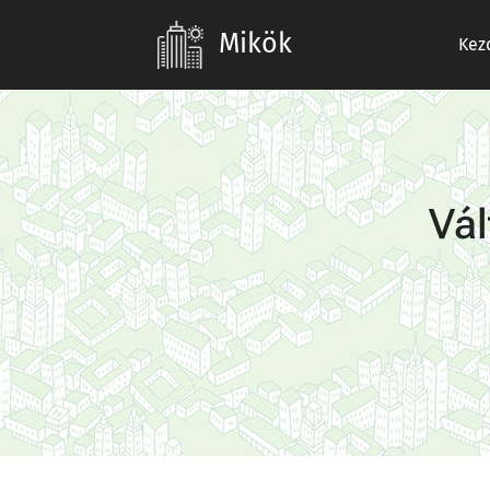
Mikök
Kez
Vál