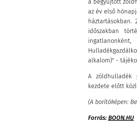
a begyűjtött zöld
az év első hónapj
háztartásokban. 2
időszakban tört
ingatlanonkén
Hulladékgazdálko
alkalom)" - tájék
A zöldhulladék g
kezdete előtt közl
(A borítóképen: B
Forrás:
BOON.HU