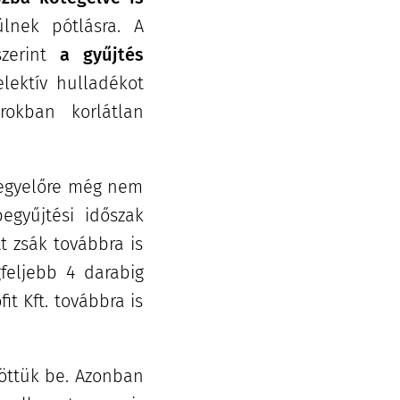
lnek pótlásra. A
szerint
a gyűjtés
lektív hulladékot
rokban korlátlan
y egyelőre még nem
egyűjtési időszak
t zsák továbbra is
feljebb 4 darabig
it Kft. továbbra is
töttük be. Azonban