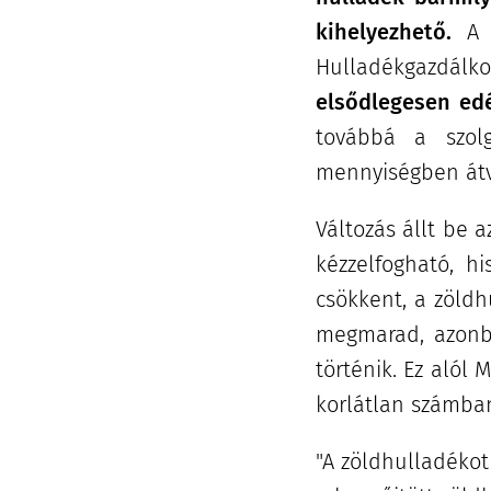
kihelyezhető.
A j
Hulladékgazdálko
elsődlegesen edé
továbbá a szolg
mennyiségben átve
Változás állt be 
kézzelfogható, h
csökkent, a zöldh
megmarad, azonba
történik. Ez alól 
korlátlan számban 
"A zöldhulladékot