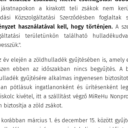
áratnapokon a kirakott teli zsákok nem kerü
dási Közszolgáltatási Szerződésben foglaltak 
nyzet használatával kell, hogy történjen.
A sze
áltatási területünkön található hulladékudva
sszük.".
az év elején a zöldhulladék gyűjtésében is, amel
iszen ebben az időszakban nincs begyűjtés. A b
ulladék gyűjtésére alkalmas ingyenesen biztosítot
n pótlásuk ingatlanonként és ürítésenként leg
Miskolc kivétel, itt a szállítást végző MiReHu Nonprof
biztosítja a zöld zsákot.
 korábban március 1. és december 15. között gyűj