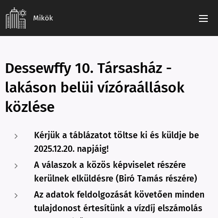
Mikök
Dessewffy 10. Társasház -
lakáson belüi vízóraállások
közlése
Kérjük a táblázatot töltse ki és küldje be
2025.12.20. napjáig!
A válaszok a közös képviselet részére
kerülnek elküldésre (Biró Tamás részére)
Az adatok feldolgozását követően minden
tulajdonost értesítünk a vízdíj elszámolás