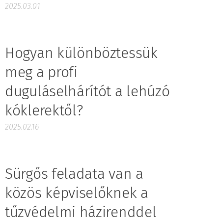
2025.03.01
Hogyan különböztessük
meg a profi
duguláselhárítót a lehúzó
kóklerektől?
2025.02.16
Sürgős feladata van a
közös képviselőknek a
tűzvédelmi házirenddel