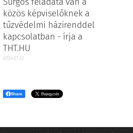
Sürgős feladata van a
közös képviselőknek a
tűzvédelmi házirenddel
kapcsolatban - írja a
THT.HU
2024.01.22
Share