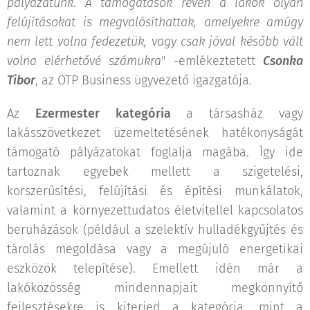
pályázatunk. A támogatások révén a lakók olyan
felújításokat is megvalósíthattak, amelyekre amúgy
nem lett volna fedezetük, vagy csak jóval később vált
volna elérhetővé számukra
" -emlékeztetett
Csonka
Tibor
, az OTP Business ügyvezető igazgatója.
Az
Ezermester kategória
a társasház vagy
lakásszövetkezet üzemeltetésének hatékonyságát
támogató pályázatokat foglalja magába. Így ide
tartoznak egyebek mellett a szigetelési,
korszerűsítési, felújítási és építési munkálatok,
valamint a környezettudatos életvitellel kapcsolatos
beruházások (például a szelektív hulladékgyűjtés és
tárolás megoldása vagy a megújuló energetikai
eszközök telepítése). Emellett idén már a
lakóközösség mindennapjait megkönnyítő
fejlesztésekre is kiterjed a kategória, mint a