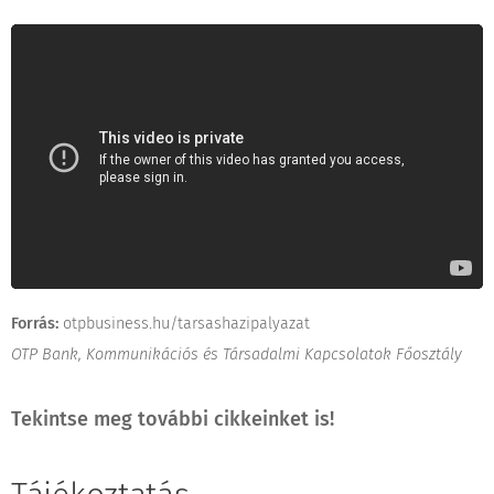
Forrás:
otpbusiness.hu/tarsashazipalyazat
OTP Bank, Kommunikációs és Társadalmi Kapcsolatok Főosztály
Tekintse meg további cikkeinket is!