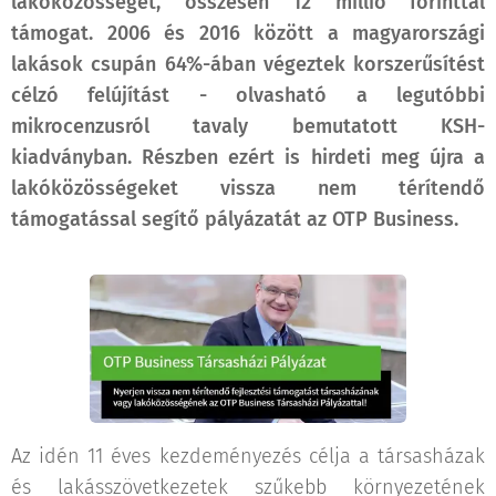
lakóközösséget, összesen 12 millió forinttal
támogat. 2006 és 2016 között a magyarországi
lakások csupán 64%-ában végeztek korszerűsítést
célzó felújítást - olvasható a legutóbbi
mikrocenzusról tavaly bemutatott KSH-
kiadványban. Részben ezért is hirdeti meg újra a
lakóközösségeket vissza nem térítendő
támogatással segítő pályázatát az OTP Business.
Az idén 11 éves kezdeményezés célja a társasházak
és lakásszövetkezetek szűkebb környezetének