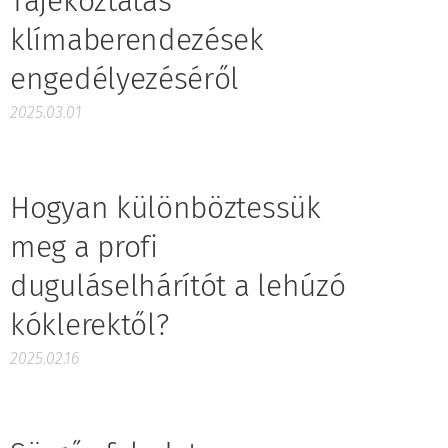
Tájékoztatás
klímaberendezések
engedélyezéséről
2025.03.01
Hogyan különböztessük
meg a profi
duguláselhárítót a lehúzó
kóklerektől?
2025.02.16